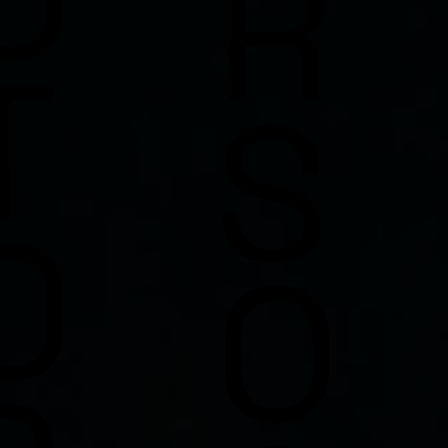
R
T
S
O
O