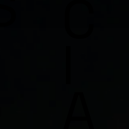
S
C
I
A