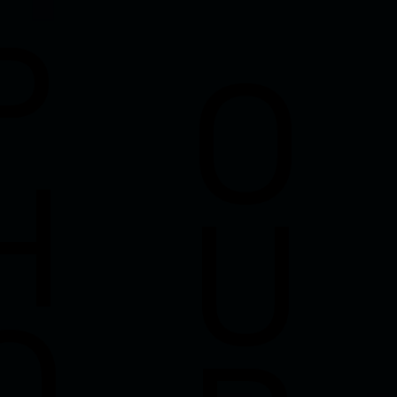
P
O
H
U
O